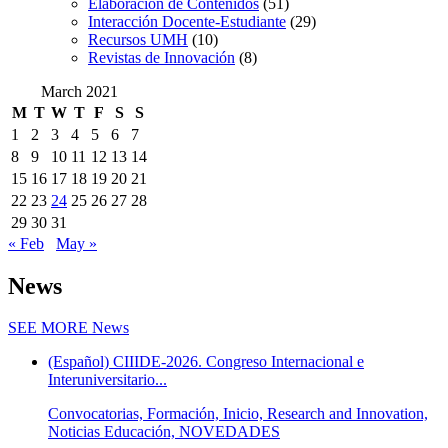
Elaboración de Contenidos
(51)
Interacción Docente-Estudiante
(29)
Recursos UMH
(10)
Revistas de Innovación
(8)
March 2021
M
T
W
T
F
S
S
1
2
3
4
5
6
7
8
9
10
11
12
13
14
15
16
17
18
19
20
21
22
23
24
25
26
27
28
29
30
31
« Feb
May »
News
SEE MORE
News
(Español) CIIIDE-2026. Congreso Internacional e
Interuniversitario...
Convocatorias, Formación, Inicio, Research and Innovation,
Noticias Educación, NOVEDADES