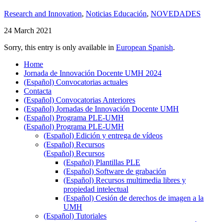
Research and Innovation
,
Noticias Educación
,
NOVEDADES
24 March 2021
Sorry, this entry is only available in
European Spanish
.
Home
Jornada de Innovación Docente UMH 2024
(Español) Convocatorias actuales
Contacta
(Español) Convocatorias Anteriores
(Español) Jornadas de Innovación Docente UMH
(Español) Programa PLE-UMH
(Español) Programa PLE-UMH
(Español) Edición y entrega de vídeos
(Español) Recursos
(Español) Recursos
(Español) Plantillas PLE
(Español) Software de grabación
(Español) Recursos multimedia libres y
propiedad intelectual
(Español) Cesión de derechos de imagen a la
UMH
(Español) Tutoriales