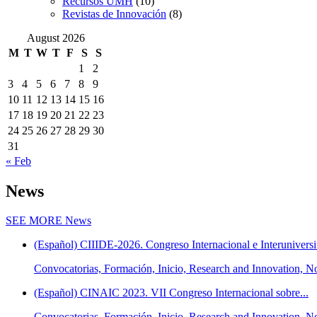
Recursos UMH
(10)
Revistas de Innovación
(8)
August 2026
M
T
W
T
F
S
S
1
2
3
4
5
6
7
8
9
10
11
12
13
14
15
16
17
18
19
20
21
22
23
24
25
26
27
28
29
30
31
« Feb
News
SEE MORE
News
(Español) CIIIDE-2026. Congreso Internacional e Interuniversit
Convocatorias, Formación, Inicio, Research and Innovation
(Español) CINAIC 2023. VII Congreso Internacional sobre...
Convocatorias, Formación, Inicio, Research and Innovation