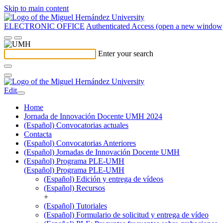
Skip to main content
ELECTRONIC OFFICE
Authenticated Access (open a new window
Enter your search
Edit
Home
Jornada de Innovación Docente UMH 2024
(Español) Convocatorias actuales
Contacta
(Español) Convocatorias Anteriores
(Español) Jornadas de Innovación Docente UMH
(Español) Programa PLE-UMH
(Español) Programa PLE-UMH
(Español) Edición y entrega de vídeos
(Español) Recursos
+
(Español) Tutoriales
(Español) Formulario de solicitud y entrega de vídeo