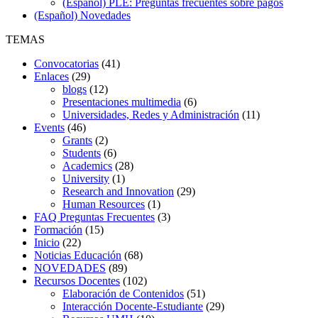
(Español) PLE: Preguntas frecuentes sobre pagos
(Español) Novedades
TEMAS
Convocatorias
(41)
Enlaces
(29)
blogs
(12)
Presentaciones multimedia
(6)
Universidades, Redes y Administración
(11)
Events
(46)
Grants
(2)
Students
(6)
Academics
(28)
University
(1)
Research and Innovation
(29)
Human Resources
(1)
FAQ Preguntas Frecuentes
(3)
Formación
(15)
Inicio
(22)
Noticias Educación
(68)
NOVEDADES
(89)
Recursos Docentes
(102)
Elaboración de Contenidos
(51)
Interacción Docente-Estudiante
(29)