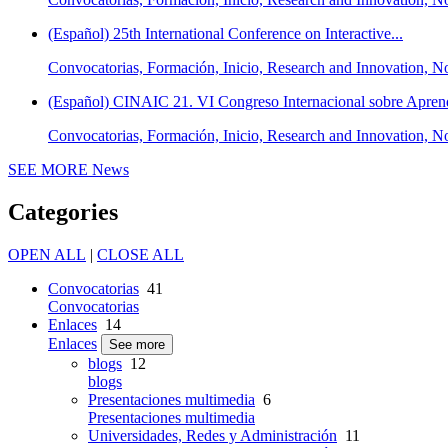
(Español) 25th International Conference on Interactive...
Convocatorias, Formación, Inicio, Research and Innovation
(Español) CINAIC 21. VI Congreso Internacional sobre Aprendi
Convocatorias, Formación, Inicio, Research and Innovation
SEE MORE
News
Categories
OPEN ALL
|
CLOSE ALL
Convocatorias
41
Convocatorias
Enlaces
14
Enlaces
See more
blogs
12
blogs
Presentaciones multimedia
6
Presentaciones multimedia
Universidades, Redes y Administración
11