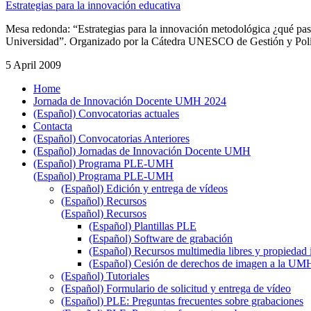
Estrategias para la innovación educativa
Mesa redonda: “Estrategias para la innovación metodológica ¿qué pas
Universidad”. Organizado por la Cátedra UNESCO de Gestión y Política
5 April 2009
Home
Jornada de Innovación Docente UMH 2024
(Español) Convocatorias actuales
Contacta
(Español) Convocatorias Anteriores
(Español) Jornadas de Innovación Docente UMH
(Español) Programa PLE-UMH
(Español) Programa PLE-UMH
(Español) Edición y entrega de vídeos
(Español) Recursos
(Español) Recursos
(Español) Plantillas PLE
(Español) Software de grabación
(Español) Recursos multimedia libres y propiedad i
(Español) Cesión de derechos de imagen a la UM
(Español) Tutoriales
(Español) Formulario de solicitud y entrega de vídeo
(Español) PLE: Preguntas frecuentes sobre grabaciones